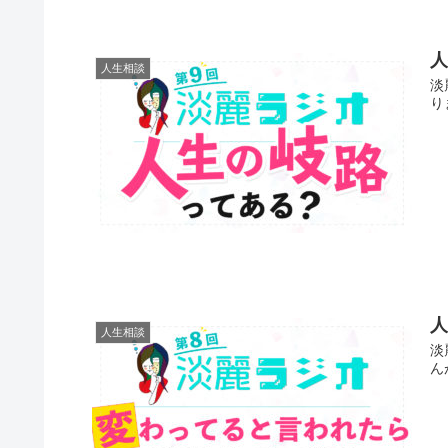
人生相談
淡
り
人生相談
淡
ん