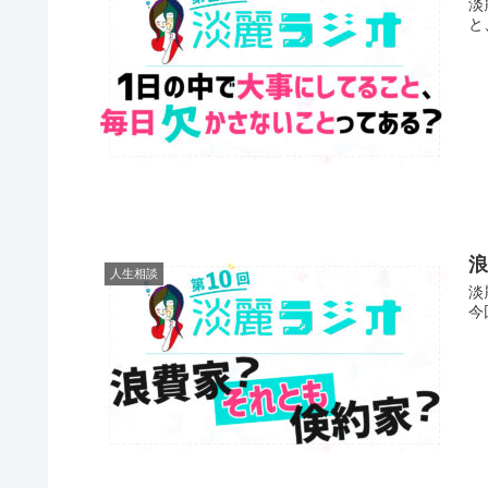
淡
と
浪
人生相談
淡
今