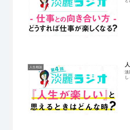
と
人生相談
淡
し