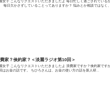
麗女子 こんなリクエストいただきましたよ 毎日忙しく過ごされている
、 毎日欠かさずしていることってありますか？ 悩みとか相談ではなく、
費家？倹約家？＜淡麗ラジオ第10回＞
麗女子 こんなリクエストいただきましたよ 浪費家ですか？倹約家ですか？ 
回はお金の話です。 ちひろさんは、お金の使い方の話を新人研...