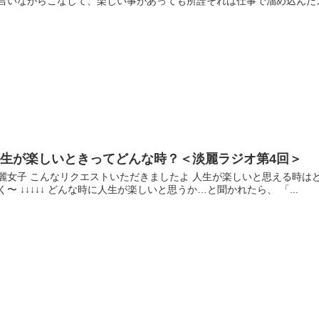
言いながらこなして、楽しい事があっても所詮それは仕事で溜め込んだス
人生が楽しいときってどんな時？＜淡麗ラジオ第4回＞
麗女子 こんなリクエストいただきましたよ 人生が楽しいと思える時はど
く〜 ↓↓↓↓↓ どんな時に人生が楽しいと思うか…と聞かれたら、 「...