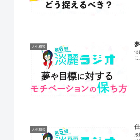
人生相談
淡
に
人生相談
淡